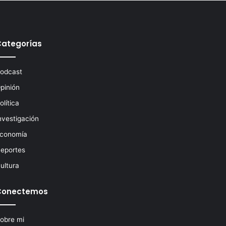
a
r
:
Categorías
odcast
pinión
olítica
nvestigación
conomía
eportes
ultura
Conectemos
obre mi