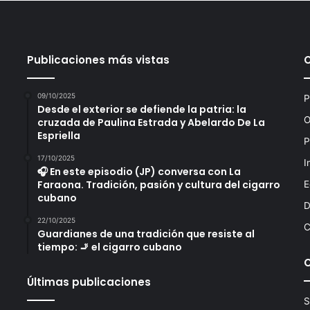
Publicaciones más vistas
09/10/2025
P
Desde el exterior se defiende la patria: la
O
cruzada de Paulina Estrada y Abelardo De La
Espriella
P
17/10/2025
I
🎧 En este episodio (JP) conversa con La
Faraona. Tradición, pasión y cultura del cigarro
E
cubano
D
22/10/2025
C
Guardianes de una tradición que resiste al
tiempo: 🚬 el cigarro cubano
Últimas publicaciones
S