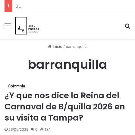
Galería de arte en St. Petersburg decidió pintar esperanza para Venezuela y donar sus ingresos a los damnificados
Menú
B
Inicio
/
barranquilla
barranquilla
Colombia
¿Y que nos dice la Reina del
Carnaval de B/quilla 2026 en
su visita a Tampa?
26/09/2025
0
131