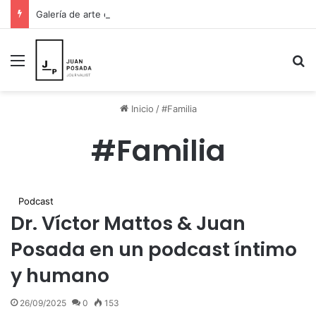
Galería de arte en St. Petersburg decidió pintar esperanza para Venezuela y donar sus ingresos a los damnificados
Menú
B
Inicio
/
#Familia
#Familia
Podcast
Dr. Víctor Mattos & Juan
Posada en un podcast íntimo
y humano
26/09/2025
0
153