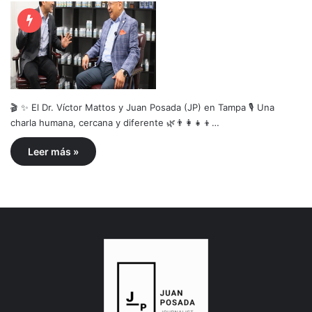
🎬 ✨ El Dr. Víctor Mattos y Juan Posada (JP) en Tampa 🎙️ Una
charla humana, cercana y diferente 🌿👨‍👩‍👧‍👦…
Leer más »