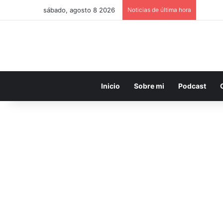
sábado, agosto 8 2026
Noticias de última hora
Inicio
Sobre mi
Podcast
Política
Desde el exterior se
defiende la patria: la