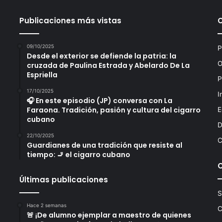
Publicaciones más vistas
09/10/2025
P
Desde el exterior se defiende la patria: la
O
cruzada de Paulina Estrada y Abelardo De La
Espriella
P
17/10/2025
I
🎧 En este episodio (JP) conversa con La
Faraona. Tradición, pasión y cultura del cigarro
E
cubano
D
22/10/2025
C
Guardianes de una tradición que resiste al
tiempo: 🚬 el cigarro cubano
Últimas publicaciones
S
Hace 2 semanas
C
🚨 ¡De alumno ejemplar a maestro de quienes