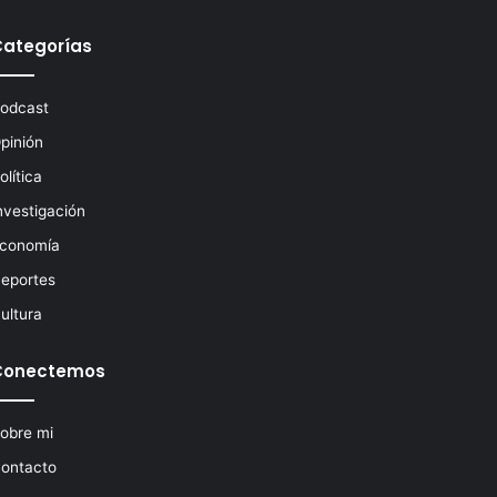
Categorías
odcast
pinión
olítica
nvestigación
conomía
eportes
ultura
Conectemos
obre mi
ontacto