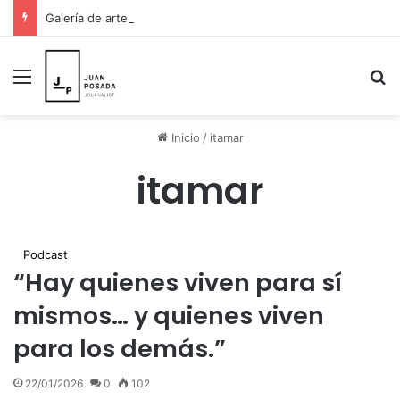
Galería de arte en St. Petersburg decidió pintar esperanza para Venezuela y donar sus ingresos a los damnificados
Menú
B
Inicio
/
itamar
itamar
Podcast
“Hay quienes viven para sí
mismos… y quienes viven
para los demás.”
22/01/2026
0
102