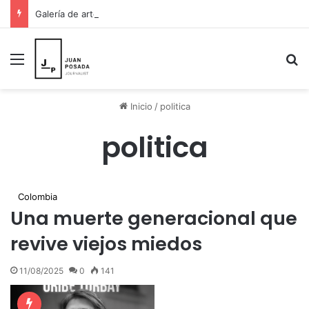
Galería de arte en St. Petersburg decidió pintar esperanza para Venezuela y donar sus ingresos a los damnificados
Menú
B
Inicio
/
politica
politica
Colombia
Una muerte generacional que
revive viejos miedos
11/08/2025
0
141