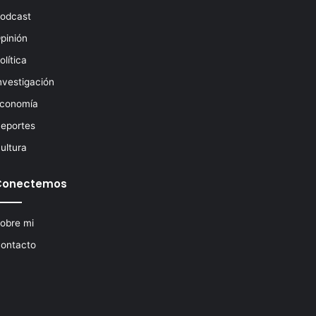
odcast
pinión
olítica
nvestigación
conomía
eportes
ultura
Conectemos
obre mi
ontacto