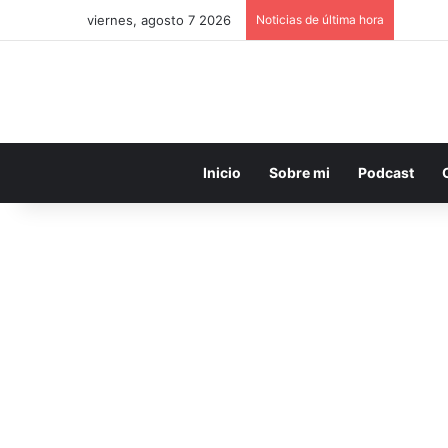
viernes, agosto 7 2026
Noticias de última hora
Inicio
Sobre mi
Podcast
Colombia
¿Hizo bien Petro? Besos
de agradecimiento igual