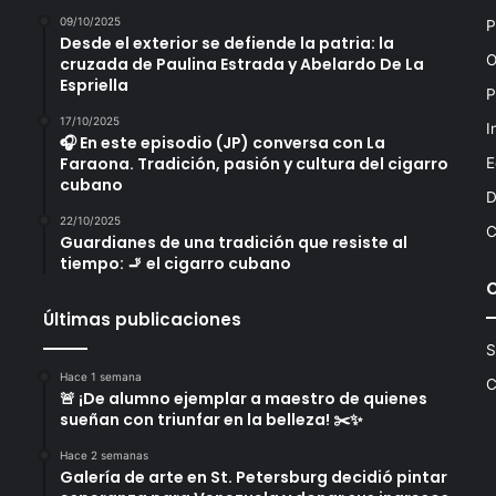
09/10/2025
P
Desde el exterior se defiende la patria: la
O
cruzada de Paulina Estrada y Abelardo De La
Espriella
P
17/10/2025
I
🎧 En este episodio (JP) conversa con La
Faraona. Tradición, pasión y cultura del cigarro
E
cubano
D
22/10/2025
C
Guardianes de una tradición que resiste al
tiempo: 🚬 el cigarro cubano
Últimas publicaciones
S
Hace 1 semana
C
🚨 ¡De alumno ejemplar a maestro de quienes
sueñan con triunfar en la belleza! ✂️✨
Hace 2 semanas
Galería de arte en St. Petersburg decidió pintar