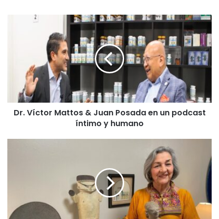
Dr.
Víctor
Mattos
&
Juan
Posada
en
un
podcast
Dr. Víctor Mattos & Juan Posada en un podcast
íntimo
y
íntimo y humano
humano
De
la
pisada
al
legado:
Luz
Miriam
Toro