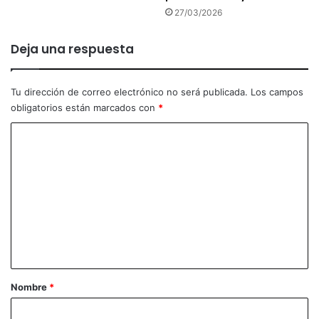
27/03/2026
Deja una respuesta
Tu dirección de correo electrónico no será publicada.
Los campos
obligatorios están marcados con
*
C
o
m
e
n
t
a
r
Nombre
*
i