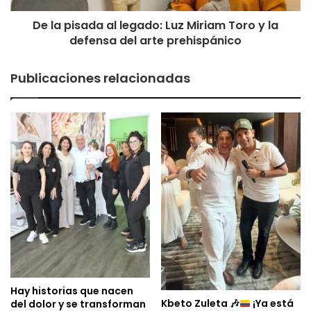
y
De la pisada al legado: Luz Miriam Toro y la
la
defensa
defensa del arte prehispánico
del
arte
Publicaciones relacionadas
prehispánico
Hay historias que nacen
Kbeto Zuleta
🎶
¡Ya está
del dolor y se transforman