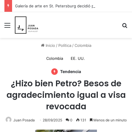
Galería de arte en St. Petersburg decidió pintar esperanza para Venezuela y donar sus ingresos a los damnificados
Menú
B
Inicio
/
Política
/
Colombia
Colombia
EE. UU.
Tendencia
¿Hizo bien Petro? Besos de
agradecimiento igual a visa
revocada
Juan Posada
28/09/2025
0
131
Menos de un minuto