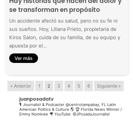
Hay historias que nacen del dolor y
se transforman en propósito
Un accidente afectó su salud, pero no su fe ni
sus sueños. Hoy, Liliana Prieto, propietaria de
Kiros Salon, cuida de su familia, de su equipo y
apuesta por el…
Ver más
« Anterior
1
2
3
4
5
6
Siguiente »
juanposadatv
🎙️ Journalist & Podcaster @centrotampabay, FL
Latin
American Politics & Culture 🌎
🏆 Florida News Winner /
Emmy Nominee
🎥 YouTube: @JPosadaJournalist