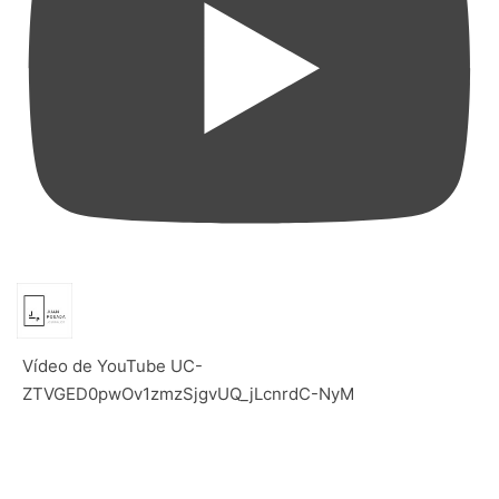
Vídeo de YouTube UC-
ZTVGED0pwOv1zmzSjgvUQ_jLcnrdC-NyM