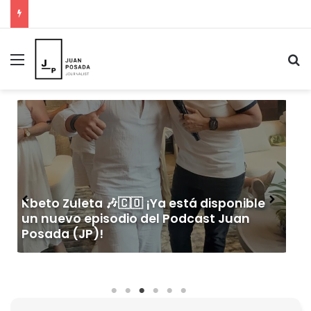
Menú
B
🎙️ WILFRAN CASTILLO ¡YA DISPONIBLE EN EL
PODCAST JUAN POSADA (JP)! 🎙️