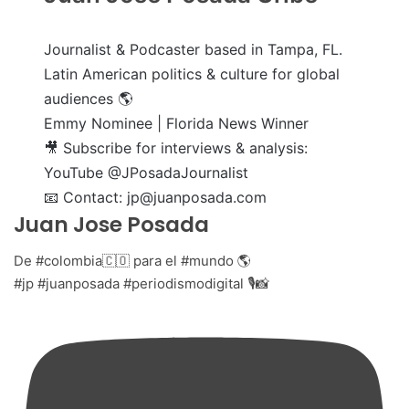
Journalist & Podcaster based in Tampa, FL.
Latin American politics & culture for global
audiences 🌎
Emmy Nominee | Florida News Winner
🎥 Subscribe for interviews & analysis:
YouTube @JPosadaJournalist
📧 Contact: jp@juanposada.com
Juan Jose Posada
De #colombia🇨🇴 para el #mundo 🌎
#jp #juanposada #periodismodigital 🎙📸