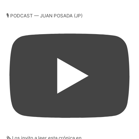
🎙️ PODCAST — JUAN POSADA (JP)
🗞️ Los invito a leer esta crónica en