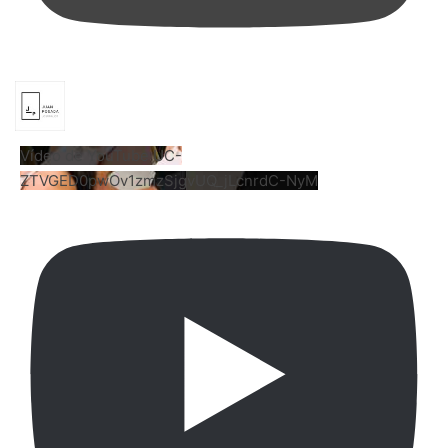
Vídeo de YouTube UC-
ZTVGED0pwOv1zmzSjgvUQ_jLcnrdC-NyM