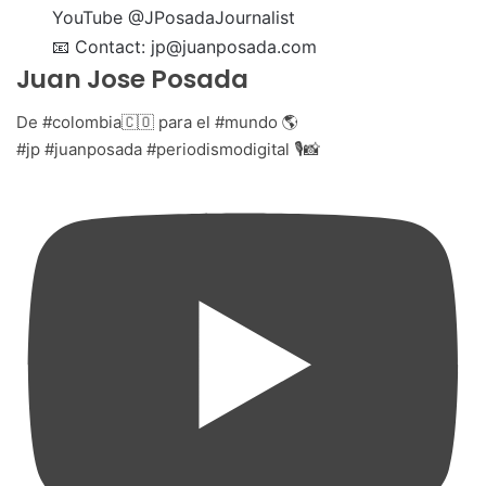
YouTube @JPosadaJournalist
📧 Contact: jp@juanposada.com
Juan Jose Posada
De #colombia🇨🇴 para el #mundo 🌎
#jp #juanposada #periodismodigital 🎙📸