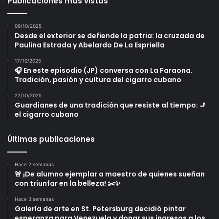
Publicaciones más vistas
09/10/2025
Desde el exterior se defiende la patria: la cruzada de
Paulina Estrada y Abelardo De La Espriella
17/10/2025
🎧 En este episodio (JP) conversa con La Faraona.
Tradición, pasión y cultura del cigarro cubano
22/10/2025
Guardianes de una tradición que resiste al tiempo: 🚬
el cigarro cubano
Últimas publicaciones
Hace 2 semanas
🚨 ¡De alumno ejemplar a maestro de quienes sueñan
con triunfar en la belleza! ✂️✨
Hace 3 semanas
Galería de arte en St. Petersburg decidió pintar
esperanza para Venezuela y donar sus ingresos a los