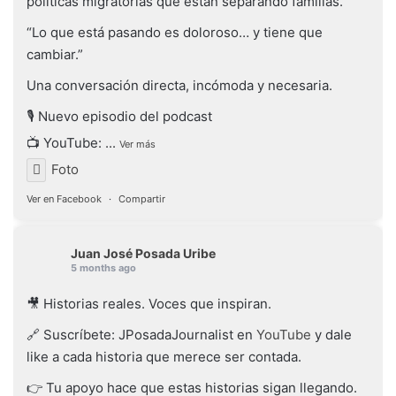
políticas migratorias que están separando familias.
“Lo que está pasando es doloroso… y tiene que
cambiar.”
Una conversación directa, incómoda y necesaria.
🎙️ Nuevo episodio del podcast
📺 YouTube:
...
Ver más
Foto
Ver en Facebook
·
Compartir
Juan José Posada Uribe
5 months ago
🎥 Historias reales. Voces que inspiran.
🔗 Suscríbete: JPosadaJournalist en
YouTube
y dale
like a cada historia que merece ser contada.
👉 Tu apoyo hace que estas historias sigan llegando.