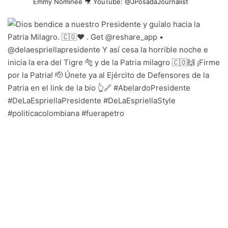
Emmy Nominee
🎥 YouTube: @JPosadaJournalist