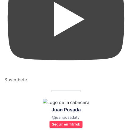
Suscríbete
Juan Posada
@
juanposadatv
Seguir en TikTok