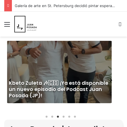
Galería de arte en St. Petersburg decidió pintar esperanza para Venezuela y donar sus ingresos a los damnificados
Menú
B
🎙️ WILFRAN CASTILLO ¡YA DISPONIBLE EN
EL PODCAST JUAN POSADA (JP)! 🎙️