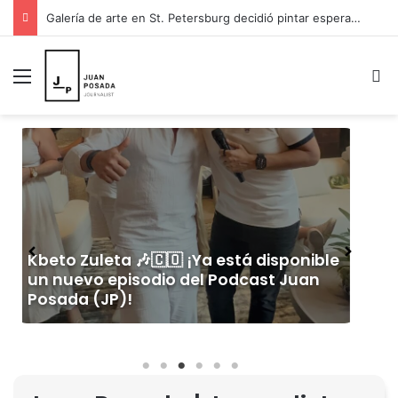
Galería de arte en St. Petersburg decidió pintar esperanza para Venezuela y donar sus ingresos a los damnificados
Menú
B
🎙️ WILFRAN CASTILLO ¡YA DISPONIBLE EN
EL PODCAST JUAN POSADA (JP)! 🎙️