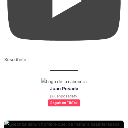
Suscríbete
Juan Posada
@
juanposadatv
Seguir en TikTok