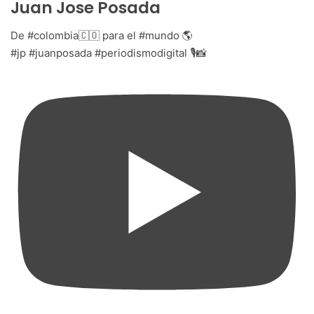
Juan Jose Posada
De #colombia🇨🇴 para el #mundo 🌎
#jp #juanposada #periodismodigital 🎙📸