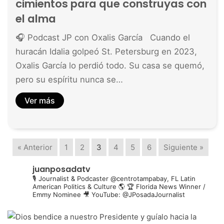
cimientos para que construyas con
el alma
🎧 Podcast JP con Oxalis García Cuando el
huracán Idalia golpeó St. Petersburg en 2023,
Oxalis García lo perdió todo. Su casa se quemó,
pero su espíritu nunca se…
Ver más
« Anterior
1
2
3
4
5
6
Siguiente »
juanposadatv
🎙️ Journalist & Podcaster @centrotampabay, FL
Latin
American Politics & Culture 🌎
🏆 Florida News Winner /
Emmy Nominee
🎥 YouTube: @JPosadaJournalist