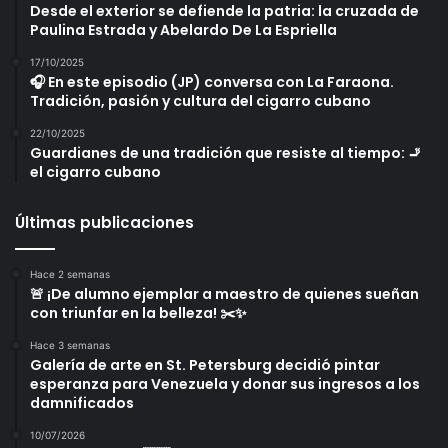
Desde el exterior se defiende la patria: la cruzada de
Paulina Estrada y Abelardo De La Espriella
17/10/2025
🎧 En este episodio (JP) conversa con La Faraona.
Tradición, pasión y cultura del cigarro cubano
22/10/2025
Guardianes de una tradición que resiste al tiempo: 🚬
el cigarro cubano
Últimas publicaciones
Hace 2 semanas
🚨 ¡De alumno ejemplar a maestro de quienes sueñan
con triunfar en la belleza! ✂️✨
Hace 3 semanas
Galería de arte en St. Petersburg decidió pintar
esperanza para Venezuela y donar sus ingresos a los
damnificados
10/07/2026