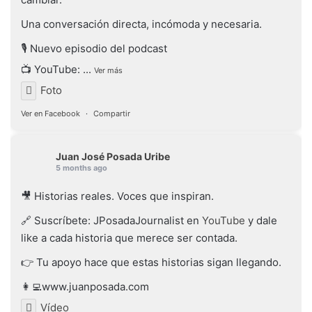
Una conversación directa, incómoda y necesaria.
🎙️ Nuevo episodio del podcast
📺 YouTube:
...
Ver más
Foto
Ver en Facebook
·
Compartir
Juan José Posada Uribe
5 months ago
🎥 Historias reales. Voces que inspiran.
🔗 Suscríbete: JPosadaJournalist en
YouTube
y dale
like a cada historia que merece ser contada.
👉 Tu apoyo hace que estas historias sigan llegando.
👩‍💻www.juanposada.com
Vídeo