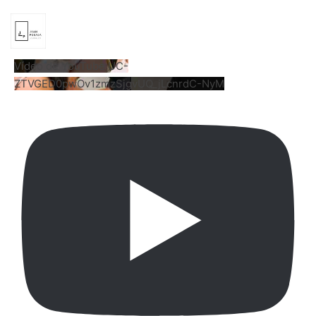
Vídeo de YouTube UC-
ZTVGED0pwOv1zmzSjgvUQ_jLcnrdC-NyM